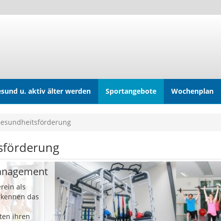
sund u. aktiv älter werden
Sportangebote
Wochenplan
Gesundheitsförderung
tsförderung
management
rein als
rkennen das
ten ihren